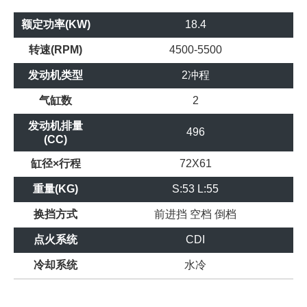
额定功率(KW)
18.4
转速(RPM)
4500-5500
发动机类型
2冲程
气缸数
2
发动机排量
496
(CC)
缸径×行程
72X61
重量(KG)
S:53 L:55
换挡方式
前进挡
空档
倒档
点火系统
CDI
冷却系统
水冷